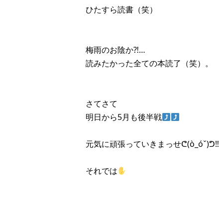
ひたすら読書（笑）
梅雨のお陰か⁈…
読みたかった全ての本読了（笑）。
さてさて
明日から5月も後半戦
元気に頑張っていきまっせᕦ(ò_óˇ)ᕤ‼︎
それでは