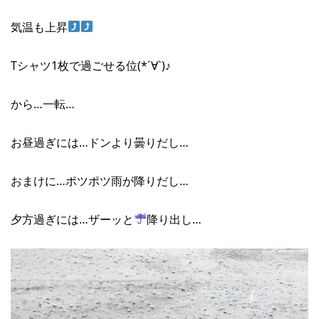
気温も上昇
Tシャツ1枚で過ごせる位(*´∀`)♪
から…一転…
お昼過ぎには…ドンより曇りだし…
おまけに…ポツポツ雨が降りだし…
夕方過ぎには…ザーッと
降り出し…