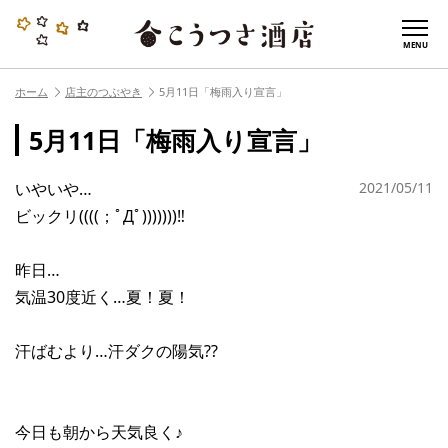
MENU
ホーム
店主のつぶやき
5月11日「梅雨入り宣言」
5月11日「梅雨入り宣言」
いやいや…
2021/05/11
ビックリ((((；ﾟДﾟ)))))))‼︎
昨日…
気温30度近く…夏！夏！
汗ばむより…汗ダクの陽気??
今日も朝から天気良く♪