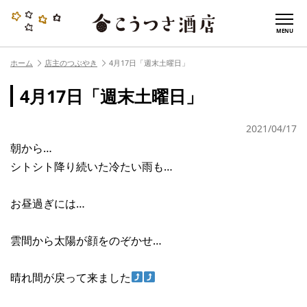
MENU
ホーム
店主のつぶやき
4月17日「週末土曜日」
4月17日「週末土曜日」
2021/04/17
朝から…
シトシト降り続いた冷たい雨も…
お昼過ぎには…
雲間から太陽が顔をのぞかせ…
晴れ間が戻って来ました