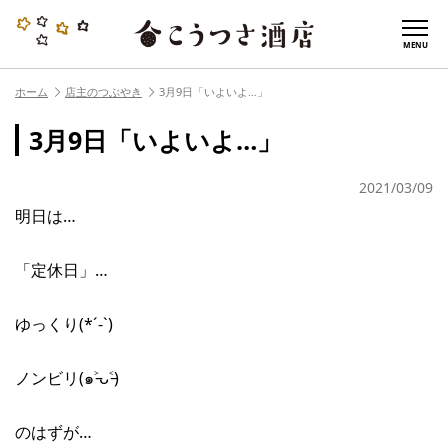
MENU
ホーム
店主のつぶやき
3月9日「いよいよ…」
3月9日「いよいよ…」
2021/03/09
明日は…
「定休日」…
ゆっくり(*´-`)
ノンビリ(๑˃̵ᴗ˂̵)
のはずが…