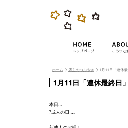
HOME
ABO
トップページ
こうつさ
ホーム
店主のつぶやき
1月11日「連休
1月11日「連休最終日
本日…
?成人の日…。
新成人の皆様！