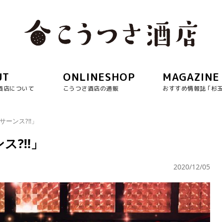
UT
ONLINESHOP
MAGAZINE
酒店について
こうつさ酒店の通販
おすすめ情報誌 ｢杉
サーンス?‼︎」
ス?‼︎」
2020/12/05