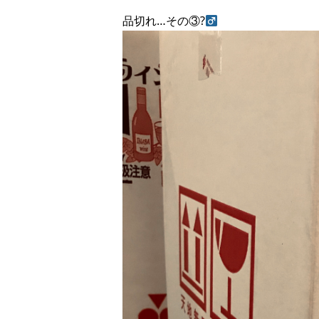
品切れ…その③?‍