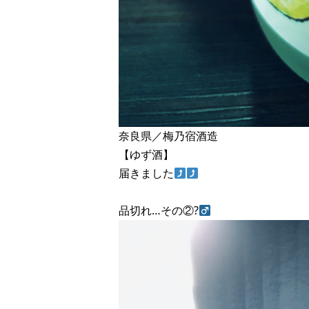
奈良県／梅乃宿酒造
【ゆず酒】
届きました
品切れ…その②?‍