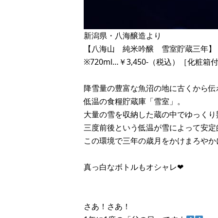
新潟県・八海醸造より
【八海山 純米吟醸 雪室貯蔵三年】
※720ml…￥3,450-（税込）［化粧箱
降雪量の豊富な魚沼の地に古くから伝
低温の食糧貯蔵庫「雪室」。
大量の雪を収納した蔵の中でゆっくり
三度前後という低温が雪によって安定
この環境で三年の歳月をかけまろやか
真っ白なボトルもオシャレ❤︎
さあ！さあ！