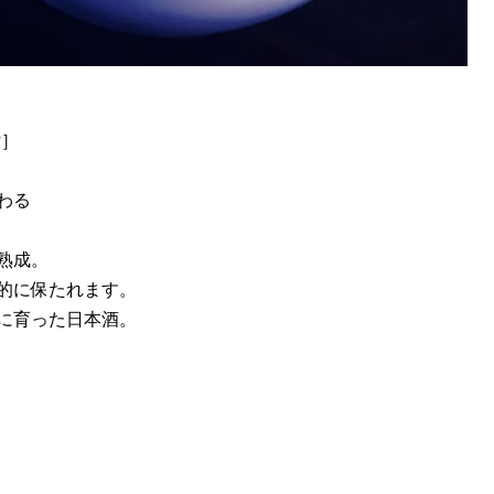
付］
わる
熟成。
的に保たれます。
に育った日本酒。