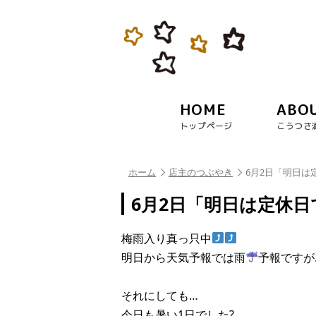
HOME
ABO
トップページ
こうつさ
ホーム
店主のつぶやき
6月2日「明日は
6月2日「明日は定休日
梅雨入り真っ只中
明日から天気予報では雨
予報ですが
それにしても…
今日も暑い1日でした?