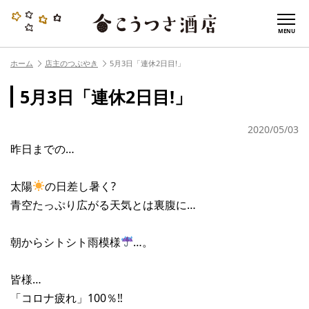
MENU
ホーム
店主のつぶやき
5月3日「連休2日目!」
5月3日「連休2日目!」
2020/05/03
昨日までの…
太陽
の日差し暑く?
青空たっぷり広がる天気とは裏腹に…
朝からシトシト雨模様
…。
皆様…
「コロナ疲れ」100％‼︎