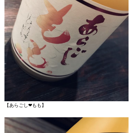
【あらごし❤︎もも】