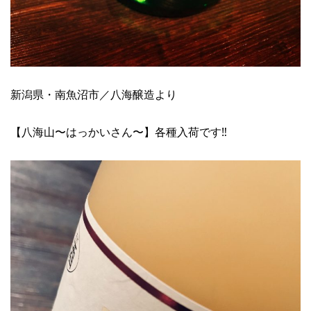
新潟県・南魚沼市／八海醸造より
【八海山〜はっかいさん〜】各種入荷です‼︎