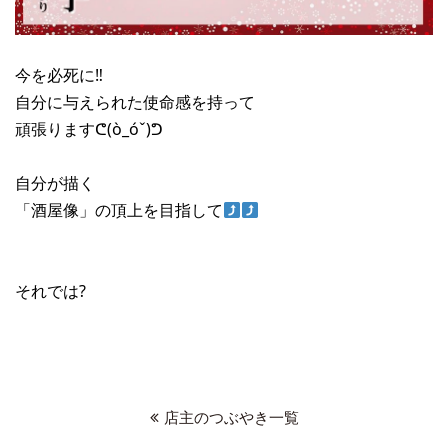
今を必死に‼︎
自分に与えられた使命感を持って
頑張りますᕦ(ò_óˇ)ᕤ
自分が描く
「酒屋像」の頂上を目指して
それでは?
店主のつぶやき一覧