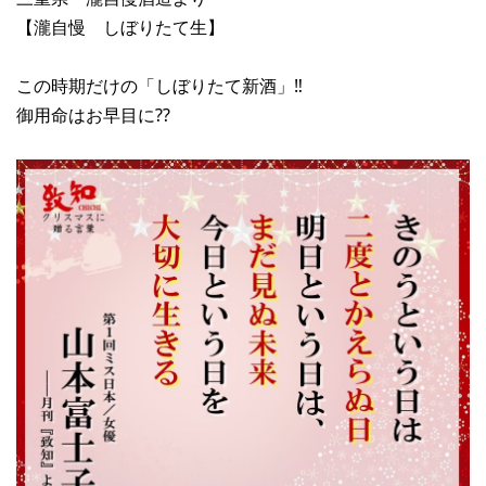
【瀧自慢 しぼりたて生】
この時期だけの「しぼりたて新酒」‼︎
御用命はお早目に??