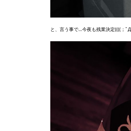
と、言う事で…今夜も残業決定((((；ﾟДﾟ)))