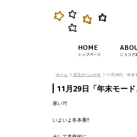
HOME
ABO
トップページ
こうつさ
ホーム
店主のつぶやき
11月29日「年
11月29日「年末モー
寒い?‼︎
いよいよ冬本番‼︎
そして本格的に