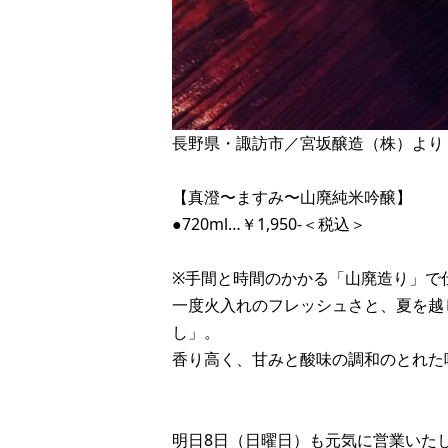
長野県・諏訪市／宮坂醸造（株）より
【真澄〜ますみ〜山廃純米吟醸】
●720ml…￥1,950-＜税込＞
※手間と時間のかかる「山廃造り」で
一度火入れのフレッシュさと、夏を越
し」。
香り高く、甘みと酸味の調和のとれた
明日8日（日曜日）も元気に営業いた