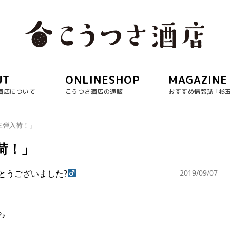
UT
ONLINESHOP
MAGAZINE
酒店について
こうつさ酒店の通販
おすすめ情報誌 ｢杉
三弾入荷！」
荷！」
うございました?‍
2019/09/07
♪