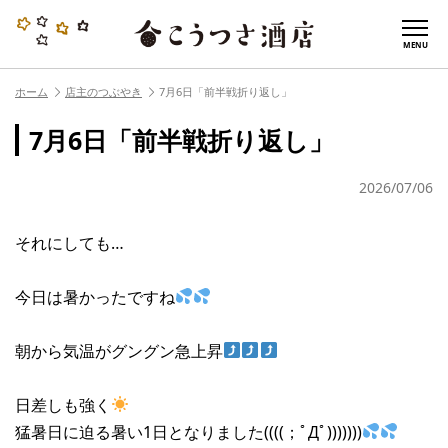
MENU
ホーム
店主のつぶやき
7月6日「前半戦折り返し」
7月6日「前半戦折り返し」
2026/07/06
それにしても…
今日は暑かったですね
朝から気温がグングン急上昇
日差しも強く
猛暑日に迫る暑い1日となりました((((；ﾟДﾟ)))))))