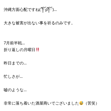
沖縄方面心配ですね(´༎ຶོρ༎ຶོ`)…
大きな被害が出ない事を祈るのみです。
7月前半戦…
折り返しの月曜日
昨日までの…
忙しさが…
嘘のような…
非常に落ち着いた酒屋商いでございました
（苦笑）