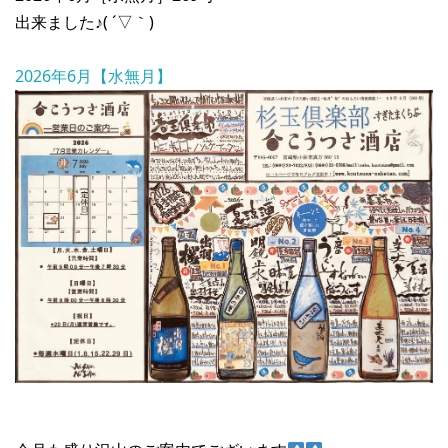
出来ました♪( ´▽｀)
2026年6月【水無月】