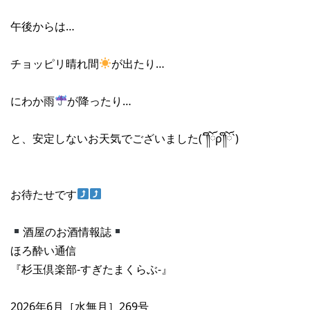
午後からは…
チョッピリ晴れ間
が出たり…
にわか雨
が降ったり…
と、安定しないお天気でございました(´༎ຶོρ༎ຶོ`)
お待たせです
酒屋のお酒情報誌
ほろ酔い通信
『杉玉倶楽部-すぎたまくらぶ-』
2026年6月［水無月］269号