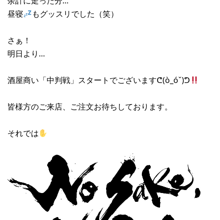
余計に走った分…
昼寝
もグッスリでした（笑）
さぁ！
明日より…
酒屋商い「中判戦」スタートでございますᕦ(ò_óˇ)ᕤ
皆様方のご来店、ご注文お待ちしております。
それでは