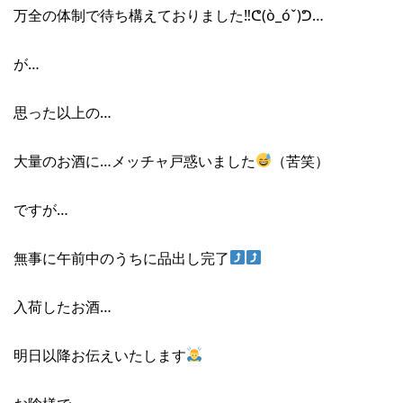
万全の体制で待ち構えておりました‼︎ᕦ(ò_óˇ)ᕤ…
が…
思った以上の…
大量のお酒に…メッチャ戸惑いました
（苦笑）
ですが…
無事に午前中のうちに品出し完了
入荷したお酒…
明日以降お伝えいたします