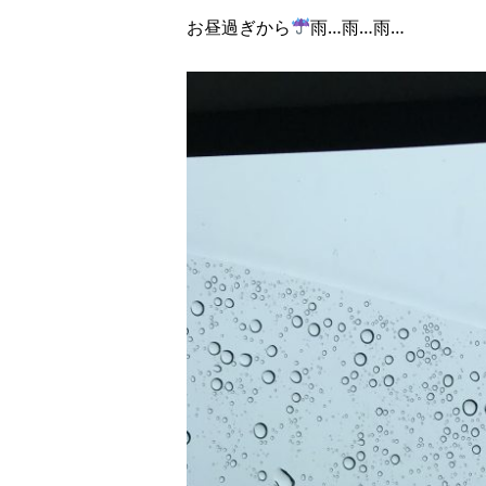
お昼過ぎから
雨…雨…雨…