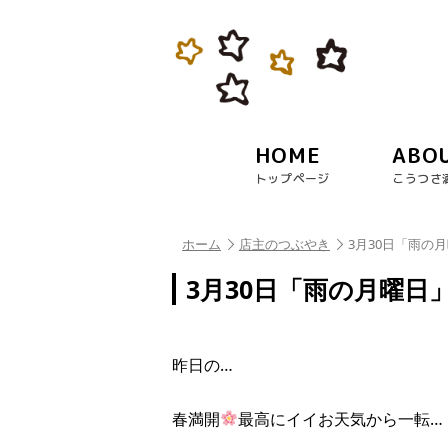
HOME
ABO
トップページ
こうつさ
ホーム
店主のつぶやき
3月30日「雨の
3月30日「雨の月曜日
昨日の…
春満開
最高にイイお天気から一転…