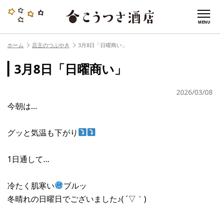
MENU
ホーム
店主のつぶやき
3月8日「日曜商い」
3月8日「日曜商い」
2026/03/08
今朝は…
グッと気温も下がり
1日通して…
冷たく肌寒い
ブルッ
冬晴れの日曜日でございました♪( ´▽｀)