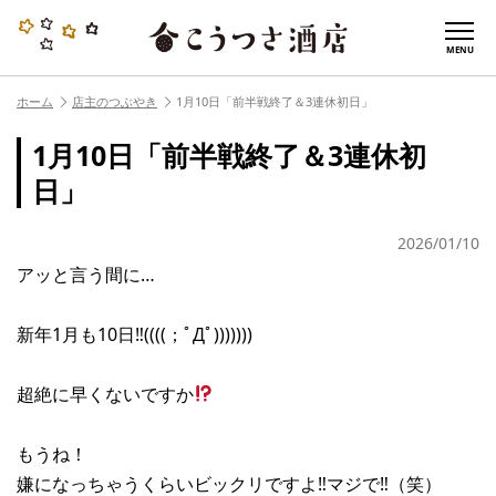
MENU
ホーム
店主のつぶやき
1月10日「前半戦終了＆3連休初日」
1月10日「前半戦終了＆3連休初
日」
2026/01/10
アッと言う間に…
新年1月も10日‼︎((((；ﾟДﾟ)))))))
超絶に早くないですか
もうね！
嫌になっちゃうくらいビックリですよ‼︎マジで‼︎（笑）