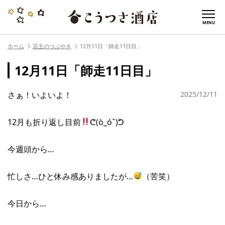
MENU
ホーム
店主のつぶやき
12月11日「師走11日目」
12月11日「師走11日目」
さぁ！いよいよ！
2025/12/11
12月も折り返し目前
ᕦ(ò_óˇ)ᕤ
今週頭から…
忙しさ…ひと休み感ありましたが…
（苦笑）
今日から…