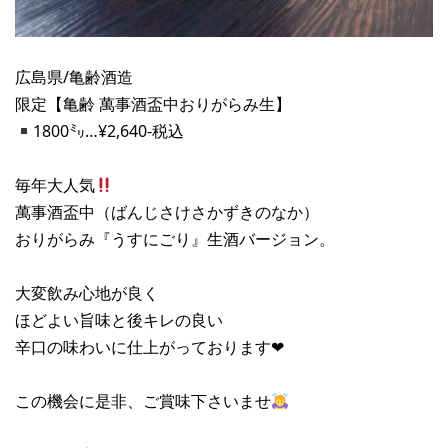
広島県/亀齢酒造
限定【亀齢 萬事酒盃中おりがらみ生】
1800㍉…¥2,640-税込
毎年大人気
萬事酒盃中（ばんじさけさかずきのなか）
おりがらみ『うすにごり』生酒バージョン。
大変飲み心地が良く
ほどよい旨味と後キレの良い
辛口の味わいに仕上がっております❤︎
この機会に是非、ご賞味下さいませ