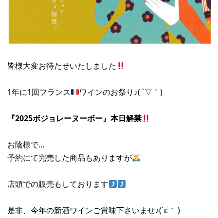
皆様大変お待たせいたしました
1年に1回フランス
ワインのお祭り♪( ´▽｀)
『2025ボジョレーヌーボー』本日解禁
お陰様で…
予約にて完売した商品もありますが
店頭での販売もしております
是非、今年の新酒ワインご賞味下さいませ♪(´ε｀ )