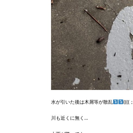
水が引いた後は木屑等が散乱
((((
川も近くに無く…