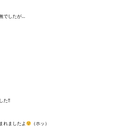
無でしたが…
）
た‼︎
まれましたよ
（ホッ）