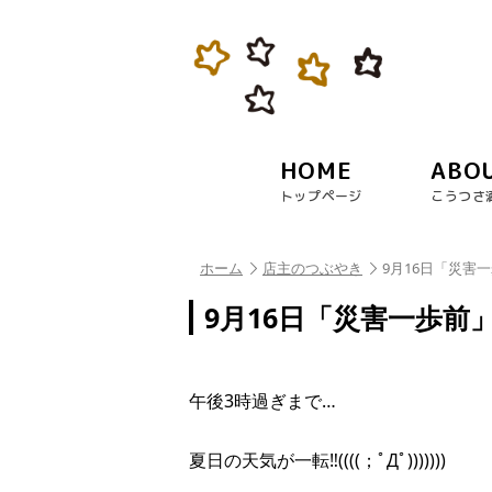
HOME
ABO
トップページ
こうつさ
ホーム
店主のつぶやき
9月16日「災害
9月16日「災害一歩前
午後3時過ぎまで…
夏日の天気が一転‼︎((((；ﾟДﾟ)))))))