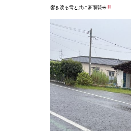
響き渡る雷と共に豪雨襲来