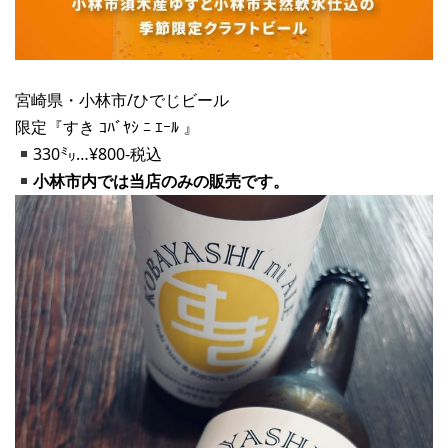
宮崎県・小林市/ひでじビール
限定『すき ｺﾊﾞﾔｼ ﾆ ｴｰﾙ 』
330㍉…¥800-税込
小林市内では当店のみの販売です。