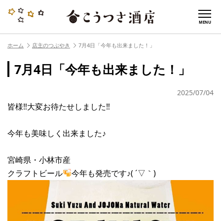
MENU
ホーム
店主のつぶやき
7月4日「今年も出来ました！」
7月4日「今年も出来ました！」
2025/07/04
皆様‼︎大変お待たせしました‼︎
今年も美味しく出来ました♪
宮崎県・小林市産
クラフトビール
今年も発売です♪( ´▽｀)