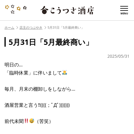
MENU
ホーム
店主のつぶやき
5月31日「5月最終商い」
5月31日「5月最終商い」
2025/05/31
明日の…
「臨時休業」に伴いまして
毎月、月末の棚卸しをしながら…
酒屋営業と言う‼︎((((；ﾟДﾟ)))))))
前代未聞
（苦笑）