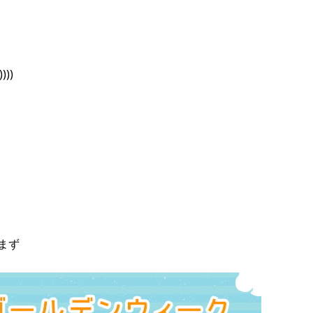
)))
まず