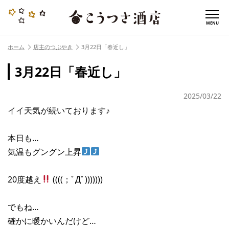
MENU
ホーム
店主のつぶやき
3月22日「春近し」
3月22日「春近し」
2025/03/22
イイ天気が続いております♪
本日も…
気温もグングン上昇
20度越え
((((；ﾟДﾟ)))))))
でもね…
確かに暖かいんだけど…