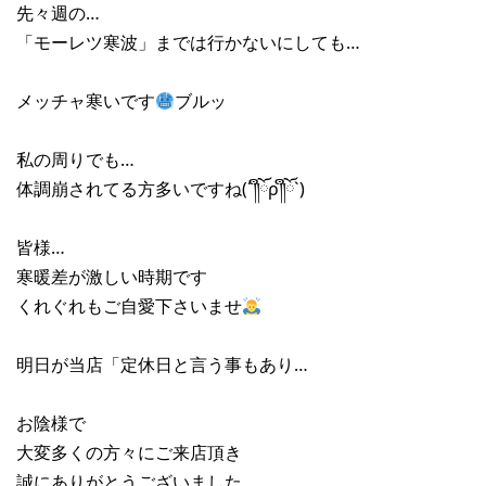
先々週の…
「モーレツ寒波」までは行かないにしても…
メッチャ寒いです
ブルッ
私の周りでも…
体調崩されてる方多いですね(´༎ຶོρ༎ຶོ`)
皆様…
寒暖差が激しい時期です
くれぐれもご自愛下さいませ
明日が当店「定休日と言う事もあり…
お陰様で
大変多くの方々にご来店頂き
誠にありがとうございました。