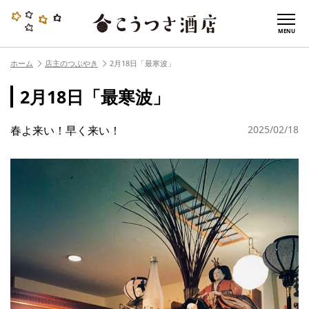
MENU
ホーム
店主のつぶやき
2月18日「最寒波」
2月18日「最寒波」
春よ来い！早く来い！
2025/02/18