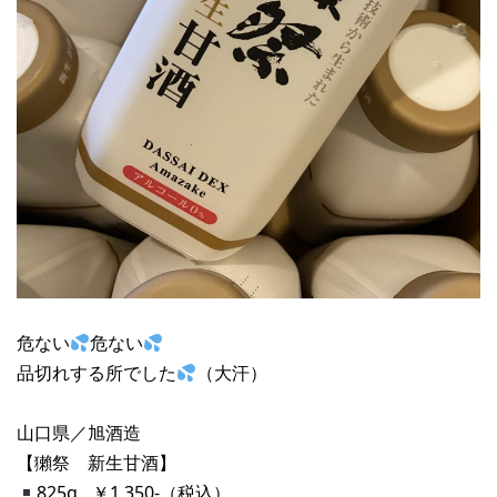
危ない
危ない
品切れする所でした
（大汗）
山口県／旭酒造
【獺祭 新生甘酒】
825g…￥1,350-（税込）