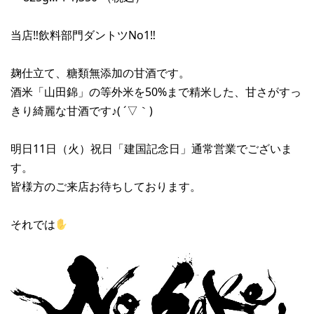
当店‼︎飲料部門ダントツNo1‼︎
麹仕立て、糖類無添加の甘酒です。
酒米「山田錦」の等外米を50%まで精米した、甘さがすっ
きり綺麗な甘酒です♪( ´▽｀)
明日11日（火）祝日「建国記念日」通常営業でございま
す。
皆様方のご来店お待ちしております。
それでは