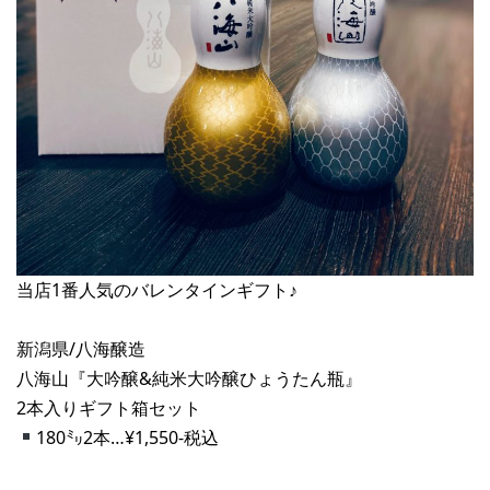
当店1番人気のバレンタインギフト♪
新潟県/八海醸造
八海山『大吟醸&純米大吟醸ひょうたん瓶』
2本入りギフト箱セット
180㍉2本…¥1,550-税込