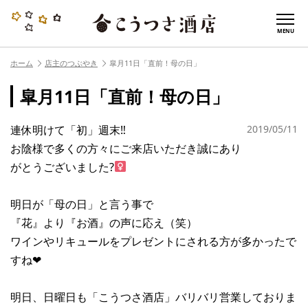
MENU
ホーム
店主のつぶやき
皐月11日「直前！母の日」
皐月11日「直前！母の日」
連休明けて「初」週末‼︎
2019/05/11
お陰様で多くの方々にご来店いただき誠にあり
がとうございました?‍
明日が「母の日」と言う事で
『花』より『お酒』の声に応え（笑）
ワインやリキュールをプレゼントにされる方が多かったで
すね❤︎
明日、日曜日も「こうつさ酒店」バリバリ営業しておりま