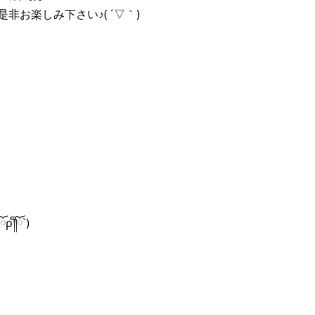
お楽しみ下さい♪( ´▽｀)
༎ຶོρ༎ຶོ`)