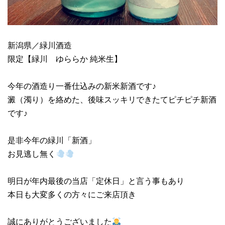
新潟県／緑川酒造
限定【緑川 ゆららか 純米生】
今年の酒造り一番仕込みの新米新酒です♪
澱（濁り）を絡めた、後味スッキリできたてピチピチ新酒
です♪
是非今年の緑川「新酒」
お見逃し無く
明日が年内最後の当店「定休日」と言う事もあり
本日も大変多くの方々にご来店頂き
誠にありがとうございました