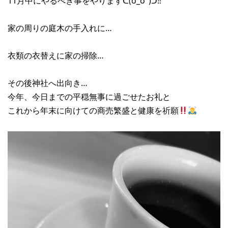
11月中にやるべき事をやりますᕦ(ò_óˇ)ᕤ‼︎
家の周りの庭木の手入れに…
衣類の衣替えに家の掃除…
その後神社へ出向き…
今年、今日までの平穏無事に過ごせたお礼と
これから年末に向けての商売繁盛と健康を祈願