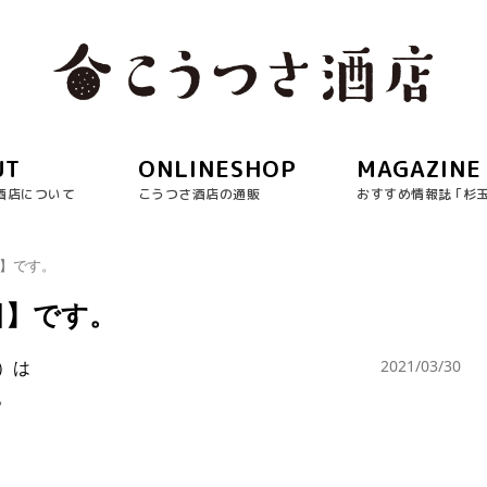
UT
ONLINESHOP
MAGAZINE
酒店について
こうつさ酒店の通販
おすすめ情報誌 ｢杉
日】です。
日】です。
）は
2021/03/30
。