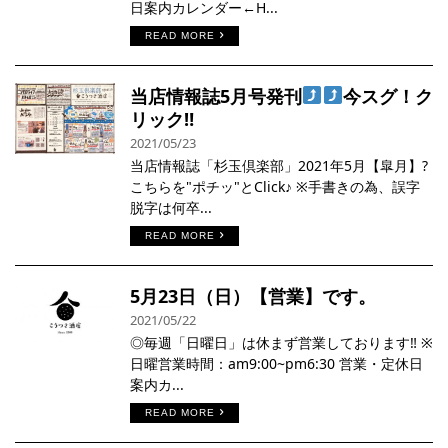
日案内カレンダー←H...
READ MORE
当店情報誌5月号発刊
今スグ！ク
リック‼︎
2021/05/23
当店情報誌「杉玉倶楽部」2021年5月【皐月】?
こちらを"ポチッ"とClick♪ ※手書きの為、誤字
脱字は何卒...
READ MORE
5月23日（日）【営業】です。
2021/05/22
◎毎週「日曜日」は休まず営業しております‼︎ ※
日曜営業時間：am9:00~pm6:30 営業・定休日
案内カ...
READ MORE