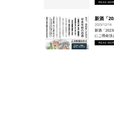
READ MO
新酒「2
2023/12/14
新酒「20
にご用命頂き
READ MO