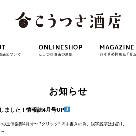
UT
ONLINESHOP
MAGAZINE
酒店について
こうつさ酒店の通販
おすすめ情報誌 ｢杉
お知らせ
しました！情報誌4月号UP
月〜杉玉倶楽部4月号〜 ?クリック‼︎ ※手書きの為、誤字脱字はお許し
...