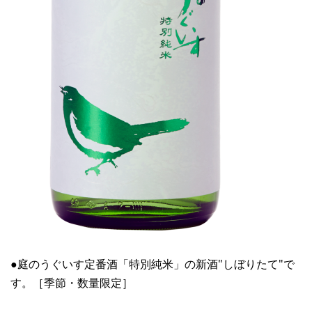
●庭のうぐいす定番酒「特別純米」の新酒"しぼりたて"で
す。［季節・数量限定］