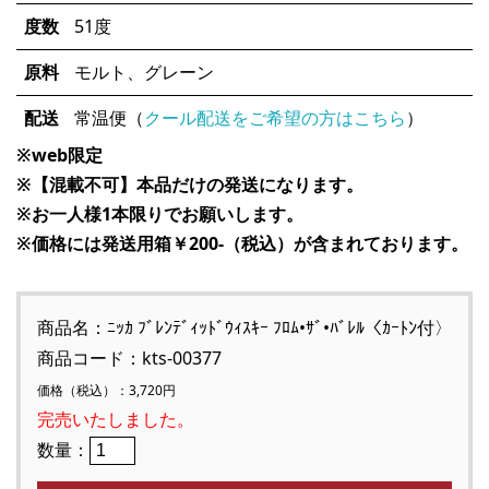
度数
51度
原料
モルト、グレーン
配送
常温便（
クール配送をご希望の方はこちら
）
※web限定
※【混載不可】本品だけの発送になります。
※お一人様1本限りでお願いします。
※価格には発送用箱￥200-（税込）が含まれております。
商品名：ﾆｯｶ ﾌﾞﾚﾝﾃﾞｨｯﾄﾞｳｨｽｷｰ ﾌﾛﾑ•ｻﾞ•ﾊﾞﾚﾙ〈ｶｰﾄﾝ付〉
商品コード：kts-00377
価格（税込）：3,720円
完売いたしました。
数量：