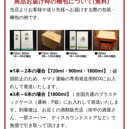
商品お届け時の梱包について(無料)
当店よりお客様や送り先様へお届けする際の包装・
梱包の例です。
■1本～2本の場合【720ml・900ml・1800ml】：
破
損防止のため、ヤマト運輸の専用発送用BOXにお入
れして発送いたします。
■3本～6本の場合【1800ml】：
全国共通のプラスチ
ックケース（通称：P箱）にお入れして発送いたしま
す。到着後は、お近くの酒類販売店（街中の酒屋さ
ん、一部スーパー、ディスカウントストアなど）で
無償で引き取って頂けます。