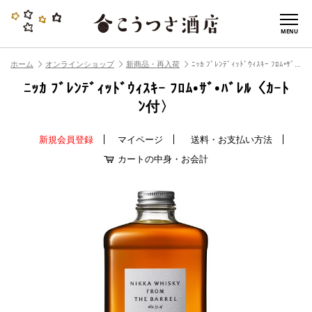
MENU
ホーム
オンラインショップ
新商品・再入荷
ﾆｯｶ ﾌﾞﾚﾝﾃﾞｨｯﾄﾞｳｨｽｷｰ ﾌﾛﾑ•ｻﾞ•ﾊﾞﾚﾙ〈ｶｰﾄﾝ付〉
ﾆｯｶ ﾌﾞﾚﾝﾃﾞｨｯﾄﾞｳｨｽｷｰ ﾌﾛﾑ•ｻﾞ•ﾊﾞﾚﾙ〈ｶｰﾄ
ﾝ付〉
新規会員登録
マイページ
送料・お支払い方法
カートの中身・お会計