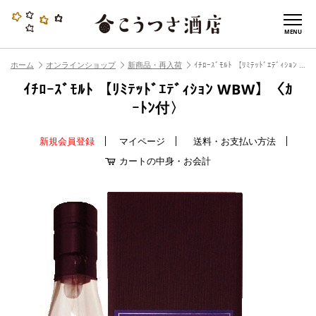
MENU
ホーム
オンラインショップ
新商品・再入荷
ｲﾁﾛｰｽﾞﾓﾙﾄ 【ﾘﾐﾃｯﾄﾞｴﾃﾞｨｼｮﾝ WBW】〈ｶｰﾄﾝ付〉
ｲﾁﾛｰｽﾞﾓﾙﾄ 【ﾘﾐﾃｯﾄﾞｴﾃﾞｨｼｮﾝ WBW】〈ｶ
ｰﾄﾝ付〉
新規会員登録
マイページ
送料・お支払い方法
カートの中身・お会計