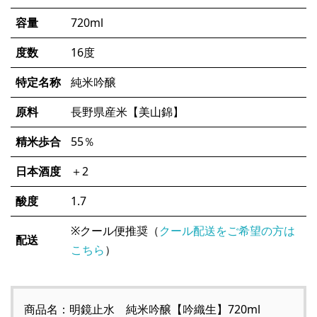
容量
720ml
度数
16度
特定名称
純米吟醸
原料
長野県産米【美山錦】
精米歩合
55％
日本酒度
＋2
酸度
1.7
※クール便推奨（
クール配送をご希望の方は
配送
こちら
）
商品名：明鏡止水 純米吟醸【吟織生】720ml