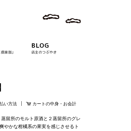
BLOG
玉倶楽部｣
店主のつぶやき
ﾙ】
払い方法
カートの中身・お会計
９蒸留所のモルト原酒と２蒸留所のグレ
 爽やかな柑橘系の果実を感じさせるト