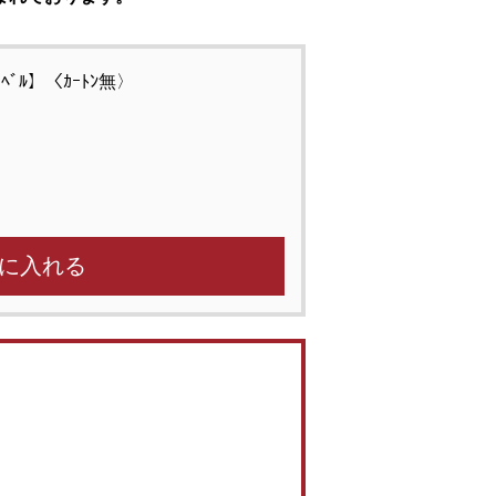
ﾄﾗﾍﾞﾙ】〈ｶｰﾄﾝ無〉
に入れる