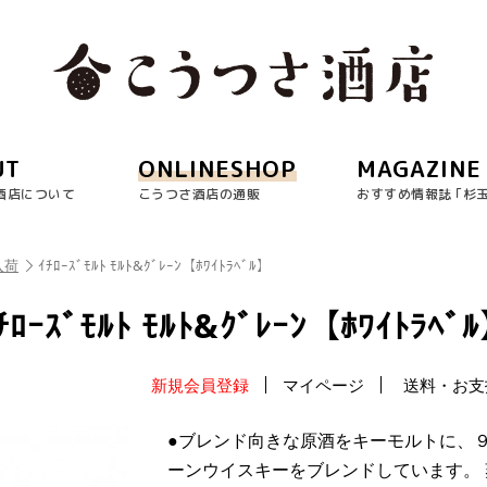
UT
ONLINESHOP
MAGAZINE
酒店について
こうつさ酒店の通販
おすすめ情報誌 ｢杉
入荷
ｲﾁﾛｰｽﾞﾓﾙﾄ ﾓﾙﾄ&ｸﾞﾚｰﾝ【ﾎﾜｲﾄﾗﾍﾞﾙ】
ﾁﾛｰｽﾞﾓﾙﾄ ﾓﾙﾄ&ｸﾞﾚｰﾝ【ﾎﾜｲﾄﾗﾍﾞ
新規会員登録
マイページ
送料・お支
●ブレンド向きな原酒をキーモルトに、
ーンウイスキーをブレンドしています。