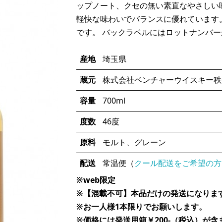
ップノート、クセの無い素直なやさしい
軽快な味わいでバランスに優れています
です。 バックラベルにはロットナンバ
産地
埼玉県
蔵元
株式会社ベンチャーウイスキー秩
容量
700ml
度数
46度
原料
モルト、グレーン
配送
常温便（
クール配送をご希望の方
※web限定
※【混載不可】本品だけの発送になりま
※お一人様1本限りでお願いします。
※価格には発送用箱￥200-（税込）が