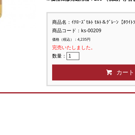
商品名：ｲﾁﾛｰｽﾞﾓﾙﾄ ﾓﾙﾄ＆ｸﾞﾚｰﾝ【ﾎﾜｲ
商品コード：ks-00209
価格（税込）：4,235円
完売いたしました。
数量：
カート
）
）