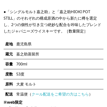
●「シングルモルト嘉之助」と「嘉之助HIOKI POT
STILL」のそれぞれの構成原酒の中から新たに樽を選定
し、2つの個性が引き立つ絶妙な配合を吟味したブレンド
したジャパニーズウイスキーです。［数量限定］
産地
鹿児島県
蔵元
嘉之助蒸留所
容量
700ml
度数
53度
原料
大麦 モルト
配送
常温便（
クール配送をご希望の方はこちら
）
※web限定